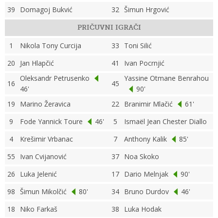
39
Domagoj Bukvić
32
Šimun Hrgović
PRIČUVNI IGRAČI
1
Nikola Tony Curcija
33
Toni Silić
20
Jan Hlapčić
41
Ivan Pocrnjić
Oleksandr Petrusenko
Yassine Otmane Benrahou
16
45
46'
90'
19
Marino Žeravica
22
Branimir Mlačić
61'
9
Fode Yannick Toure
46'
5
Ismaël Jean Chester Diallo
4
Krešimir Vrbanac
7
Anthony Kalik
85'
55
Ivan Cvijanović
37
Noa Skoko
26
Luka Jelenić
17
Dario Melnjak
90'
98
Šimun Mikolčić
80'
34
Bruno Durdov
46'
18
Niko Farkaš
38
Luka Hodak