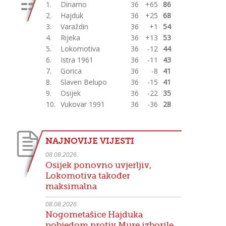
1.
Dinamo
36
+65
86
2.
Hajduk
36
+25
68
3.
Varaždin
36
+1
54
4.
Rijeka
36
+13
53
5.
Lokomotiva
36
-12
44
6.
Istra 1961
36
-11
43
7.
Gorica
36
-8
41
8.
Slaven Belupo
36
-15
41
9.
Osijek
36
-22
35
10.
Vukovar 1991
36
-36
28
NAJNOVIJE VIJESTI
08.08.2026.
Osijek ponovno uvjerljiv,
Lokomotiva također
maksimalna
08.08.2026.
Nogometašice Hajduka
pobjedom protiv Mure izborile