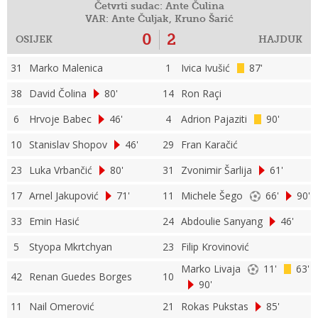
Četvrti sudac: Ante Čulina
VAR: Ante Čuljak, Kruno Šarić
0
2
OSIJEK
HAJDUK
31
Marko Malenica
1
Ivica Ivušić
87'
38
David Čolina
80'
14
Ron Raçi
6
Hrvoje Babec
46'
4
Adrion Pajaziti
90'
10
Stanislav Shopov
46'
29
Fran Karačić
23
Luka Vrbančić
80'
31
Zvonimir Šarlija
61'
17
Arnel Jakupović
71'
11
Michele Šego
66'
90'
33
Emin Hasić
24
Abdoulie Sanyang
46'
5
Styopa Mkrtchyan
23
Filip Krovinović
Marko Livaja
11'
63'
42
Renan Guedes Borges
10
90'
11
Nail Omerović
21
Rokas Pukstas
85'