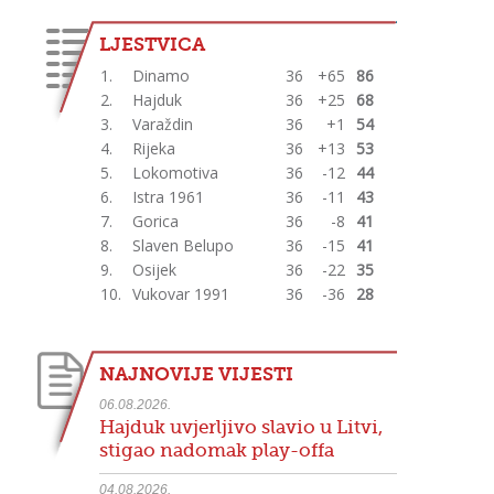
LJESTVICA
1.
Dinamo
36
+65
86
2.
Hajduk
36
+25
68
3.
Varaždin
36
+1
54
4.
Rijeka
36
+13
53
5.
Lokomotiva
36
-12
44
6.
Istra 1961
36
-11
43
7.
Gorica
36
-8
41
8.
Slaven Belupo
36
-15
41
9.
Osijek
36
-22
35
10.
Vukovar 1991
36
-36
28
NAJNOVIJE VIJESTI
06.08.2026.
Hajduk uvjerljivo slavio u Litvi,
stigao nadomak play-offa
04.08.2026.