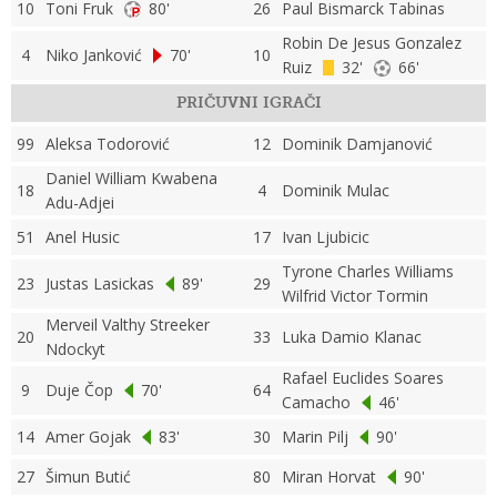
10
Toni Fruk
80'
26
Paul Bismarck Tabinas
Robin De Jesus Gonzalez
4
Niko Janković
70'
10
Ruiz
32'
66'
PRIČUVNI IGRAČI
99
Aleksa Todorović
12
Dominik Damjanović
Daniel William Kwabena
18
4
Dominik Mulac
Adu-Adjei
51
Anel Husic
17
Ivan Ljubicic
Tyrone Charles Williams
23
Justas Lasickas
89'
29
Wilfrid Victor Tormin
Merveil Valthy Streeker
20
33
Luka Damio Klanac
Ndockyt
Rafael Euclides Soares
9
Duje Čop
70'
64
Camacho
46'
14
Amer Gojak
83'
30
Marin Pilj
90'
27
Šimun Butić
80
Miran Horvat
90'