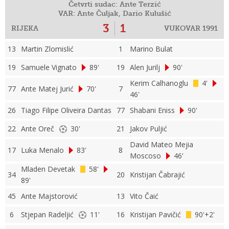
Četvrti sudac: Ante Terzić
VAR: Ante Čuljak, Dario Kulušić
3
1
RIJEKA
VUKOVAR 1991
13
Martin Zlomislić
1
Marino Bulat
19
Samuele Vignato
89'
19
Alen Jurilj
90'
Kerim Calhanoglu
4'
77
Ante Matej Jurić
70'
7
46'
26
Tiago Filipe Oliveira Dantas
77
Shabani Eniss
90'
22
Ante Oreč
30'
21
Jakov Puljić
David Mateo Mejia
17
Luka Menalo
83'
8
Moscoso
46'
Mladen Devetak
58'
34
20
Kristijan Čabrajić
89'
45
Ante Majstorović
13
Vito Čaić
6
Stjepan Radeljić
11'
16
Kristijan Pavičić
90'+2'