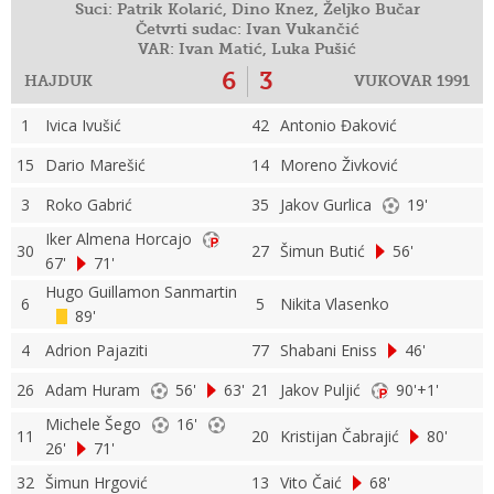
Suci: Patrik Kolarić, Dino Knez, Željko Bučar
Četvrti sudac: Ivan Vukančić
VAR: Ivan Matić, Luka Pušić
6
3
HAJDUK
VUKOVAR 1991
1
Ivica Ivušić
42
Antonio Đaković
15
Dario Marešić
14
Moreno Živković
3
Roko Gabrić
35
Jakov Gurlica
19'
Iker Almena Horcajo
30
27
Šimun Butić
56'
67'
71'
Hugo Guillamon Sanmartin
6
5
Nikita Vlasenko
89'
4
Adrion Pajaziti
77
Shabani Eniss
46'
26
Adam Huram
56'
63'
21
Jakov Puljić
90'+1'
Michele Šego
16'
11
20
Kristijan Čabrajić
80'
26'
71'
32
Šimun Hrgović
13
Vito Čaić
68'