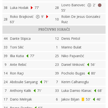
Lovro Banovec
2'
38
Luka Hodak
77'
28
55'
Roko Brajković
9'
Robin De Jesus Gonzalez
28
10
63'
Ruiz
PRIČUVNI IGRAČI
44
Dante Stipica
12
Denis Pintol
33
Toni Silić
1
Marino Bulat
39
Illia Kutia
77'
25
Niko Pajvančić
9
Ante Rebić
23
Daniel Vinković
56'
14
Ron Raçi
39
Pocholo Bugas
80'
24
Abdoulie Sanyang
71'
7
Kerim Calhanoglu
7
Anthony Kalik
71'
33
Luka Damio Klanac
68'
17
Dario Melnjak
6
Jakov Biljan
53'
46'
34
Bruno Durdov
63'