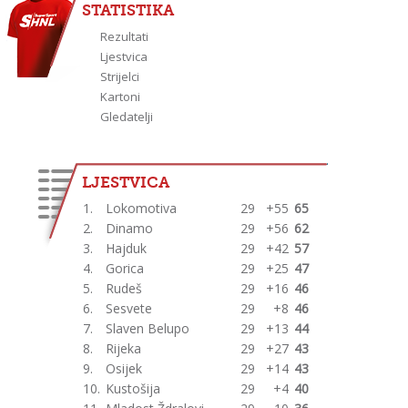
STATISTIKA
Rezultati
Ljestvica
Strijelci
Kartoni
Gledatelji
LJESTVICA
1.
Lokomotiva
29
+55
65
2.
Dinamo
29
+56
62
3.
Hajduk
29
+42
57
4.
Gorica
29
+25
47
5.
Rudeš
29
+16
46
6.
Sesvete
29
+8
46
7.
Slaven Belupo
29
+13
44
8.
Rijeka
29
+27
43
9.
Osijek
29
+14
43
10.
Kustošija
29
+4
40