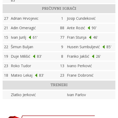
83'
PRIČUVNI IGRAČI
27
Adrian Hrvojevic
1
Josip Cundeković
21
Adin Omeragić
88
Ante Rozić
90'
15
Ivan Jurilj
61'
77
Fran Stunja
46'
22
Šimun Buljan
9
Husein Sumbuljević
85'
19
Duje Milišić
83'
8
Franko Jakšić
26'
23
Roko Tudor
13
Ivano Perković
18
Mateo Lekaj
83'
23
Frane Dobronić
TRENERI
Zlatko Jerković
Ivan Parlov