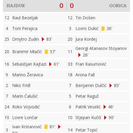
0
0
HAJDUK
GORICA
12
Raul Bezeljak
12
Tin Došen
4
Toni Perajica
3
Lovro Dukić
36'
25
Dmytro Zudin
83'
20
Jura Kordej
Georgi Atanasov Stoyanov
20
Branimir Mlačić
57'
11
26'
16
Sebastijan Kajtazi
61'
33
Fran Kasumović
9
Marino Žeravica
18
Arona Fall
2
Niko Fridl
7
Benjamin Dulčić
85'
7
Marin Ćalušić
5
Petar Raguž
24
Roko Vojvodić
6
Patrik Veselić
46'
10
Lovre Lončar
10
Stjepan Kučiš
90'
Ivan Krstanović
81'
3
14
Petar Topić