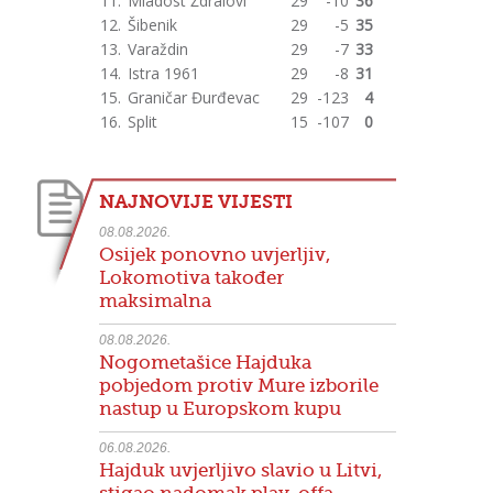
11.
Mladost Ždralovi
29
-10
36
12.
Šibenik
29
-5
35
13.
Varaždin
29
-7
33
14.
Istra 1961
29
-8
31
15.
Graničar Đurđevac
29
-123
4
16.
Split
15
-107
0
NAJNOVIJE VIJESTI
08.08.2026.
Osijek ponovno uvjerljiv,
Lokomotiva također
maksimalna
08.08.2026.
Nogometašice Hajduka
pobjedom protiv Mure izborile
nastup u Europskom kupu
06.08.2026.
Hajduk uvjerljivo slavio u Litvi,