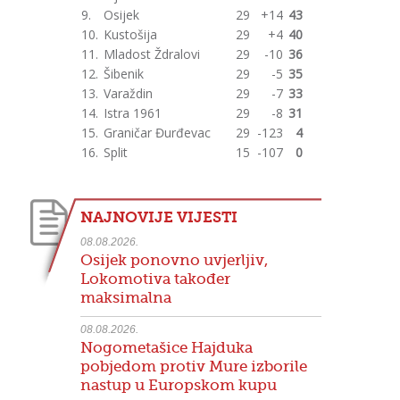
9.
Osijek
29
+14
43
10.
Kustošija
29
+4
40
11.
Mladost Ždralovi
29
-10
36
12.
Šibenik
29
-5
35
13.
Varaždin
29
-7
33
14.
Istra 1961
29
-8
31
15.
Graničar Đurđevac
29
-123
4
16.
Split
15
-107
0
NAJNOVIJE VIJESTI
08.08.2026.
Osijek ponovno uvjerljiv,
Lokomotiva također
maksimalna
08.08.2026.
Nogometašice Hajduka
pobjedom protiv Mure izborile
nastup u Europskom kupu