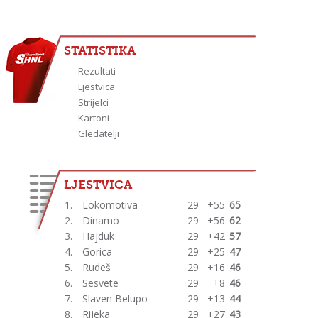
STATISTIKA
Rezultati
Ljestvica
Strijelci
Kartoni
Gledatelji
LJESTVICA
1.
Lokomotiva
29
+55
65
2.
Dinamo
29
+56
62
3.
Hajduk
29
+42
57
4.
Gorica
29
+25
47
5.
Rudeš
29
+16
46
6.
Sesvete
29
+8
46
7.
Slaven Belupo
29
+13
44
8.
Rijeka
29
+27
43