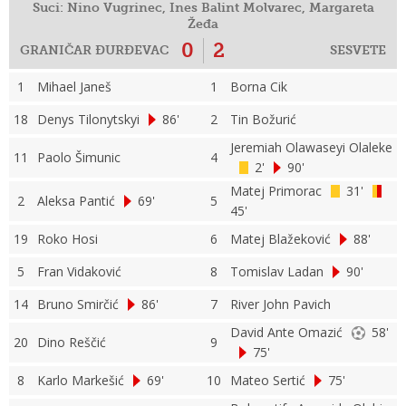
Suci: Nino Vugrinec, Ines Balint Molvarec, Margareta
Žeđa
0
2
GRANIČAR ĐURĐEVAC
SESVETE
1
Mihael Janeš
1
Borna Cik
18
Denys Tilonytskyi
86'
2
Tin Božurić
Jeremiah Olawaseyi Olaleke
11
Paolo Šimunic
4
2'
90'
Matej Primorac
31'
2
Aleksa Pantić
69'
5
45'
19
Roko Hosi
6
Matej Blažeković
88'
5
Fran Vidaković
8
Tomislav Ladan
90'
14
Bruno Smirčić
86'
7
River John Pavich
David Ante Omazić
58'
20
Dino Reščić
9
75'
8
Karlo Markešić
69'
10
Mateo Sertić
75'