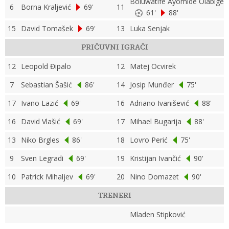
Boluwatife Ayomide Olabige
6
Borna Kraljević
69'
11
61'
88'
15
David Tomašek
69'
13
Luka Senjak
PRIČUVNI IGRAČI
12
Leopold Đipalo
12
Matej Ocvirek
7
Sebastian Šašić
86'
14
Josip Munđer
75'
17
Ivano Lazić
69'
16
Adriano Ivanišević
88'
16
David Vlašić
69'
17
Mihael Bugarija
88'
13
Niko Brgles
86'
18
Lovro Perić
75'
9
Sven Legradi
69'
19
Kristijan Ivančić
90'
10
Patrick Mihaljev
69'
20
Nino Domazet
90'
TRENERI
Mladen Stipković