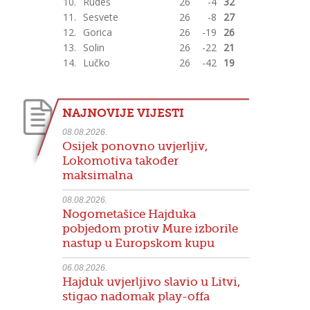
10.
Rudeš
26
-4
32
11.
Sesvete
26
-8
27
12.
Gorica
26
-19
26
13.
Solin
26
-22
21
14.
Lučko
26
-42
19
NAJNOVIJE VIJESTI
08.08.2026.
Osijek ponovno uvjerljiv,
Lokomotiva također
maksimalna
08.08.2026.
Nogometašice Hajduka
pobjedom protiv Mure izborile
nastup u Europskom kupu
06.08.2026.
Hajduk uvjerljivo slavio u Litvi,
stigao nadomak play-offa