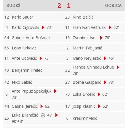
2
1
RUDEŠ
GORICA
12
Karlo Sauer
23
Nino Belčić
4
Karlo Cigrovski
73'
11
Fran Ivan Veltruski
62'
64
Gabriel Ante Bošnjak
16
Zvonimir Ivec
78'
66
Leon Jurković
2
Martin Fabijanić
11
Ante Udovičić
73'
3
Ivano Nevjestić
46'
Francis Chinedu Echue
40
Benjamin Hrelec
32
78'
42
Niko Sablić
27
Borna Gašparić
78'
Ante Pripuz Špekuljuk
6
70
Luka Drčelić
62'
73'
44
Gabriel Jerečić
62'
17
Josip Klasnić
62'
Luka Bilandžić
47'
26
6
Krešimir Vidić
90'+3'