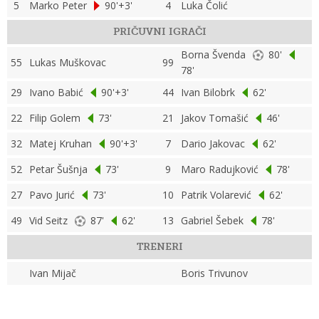
5
Marko Peter
90'+3'
4
Luka Čolić
PRIČUVNI IGRAČI
Borna Švenda
80'
55
Lukas Muškovac
99
78'
29
Ivano Babić
90'+3'
44
Ivan Bilobrk
62'
22
Filip Golem
73'
21
Jakov Tomašić
46'
32
Matej Kruhan
90'+3'
7
Dario Jakovac
62'
52
Petar Šušnja
73'
9
Maro Radujković
78'
27
Pavo Jurić
73'
10
Patrik Volarević
62'
49
Vid Seitz
87'
62'
13
Gabriel Šebek
78'
TRENERI
Ivan Mijač
Boris Trivunov