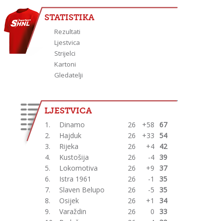
STATISTIKA
Rezultati
Ljestvica
Strijelci
Kartoni
Gledatelji
LJESTVICA
1.
Dinamo
26
+58
67
2.
Hajduk
26
+33
54
3.
Rijeka
26
+4
42
4.
Kustošija
26
-4
39
5.
Lokomotiva
26
+9
37
6.
Istra 1961
26
-1
35
7.
Slaven Belupo
26
-5
35
8.
Osijek
26
+1
34
9.
Varaždin
26
0
33