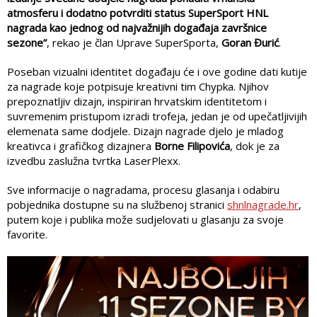
atmosferu i dodatno potvrditi status SuperSport HNL
nagrada kao jednog od najvažnijih događaja završnice
sezone”
, rekao je član Uprave SuperSporta,
Goran Đurić
.
Poseban vizualni identitet događaju će i ove godine dati kutije
za nagrade koje potpisuje kreativni tim Chypka. Njihov
prepoznatljiv dizajn, inspiriran hrvatskim identitetom i
suvremenim pristupom izradi trofeja, jedan je od upečatljivijih
elemenata same dodjele. Dizajn nagrade djelo je mladog
kreativca i grafičkog dizajnera
Borne Filipovića
, dok je za
izvedbu zaslužna tvrtka LaserPlexx.
Sve informacije o nagradama, procesu glasanja i odabiru
pobjednika dostupne su na službenoj stranici
shnlnagrade.hr
,
putem koje i publika može sudjelovati u glasanju za svoje
favorite.