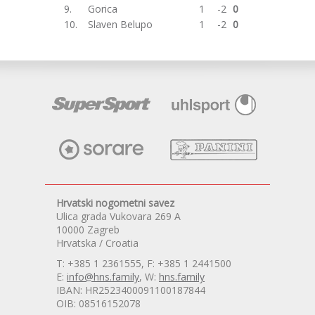
9.
Gorica
1
-2
0
10.
Slaven Belupo
1
-2
0
Hrvatski nogometni savez
Ulica grada Vukovara 269 A
10000 Zagreb
Hrvatska / Croatia
T: +385 1 2361555, F: +385 1 2441500
E:
info@hns.family
, W:
hns.family
IBAN: HR2523400091100187844
OIB: 08516152078