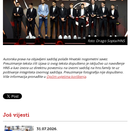
foto: Drago Sopta/HNS
Autorska prava na objavljeni sadržaj polaže Hrvatski nogometni savez.
Preuzimanje teksta i/ili izjava iz ovog teksta dopušteno je isključivo uz navođenje
HNS-a kao izvora uz direktnu poveznicu na izvorni sadržaj na hns.family te uz
poštivanje integriteta izvornog sadržaja. Preuzimanje fotografija nije dopušteno.
Više informacija pronađite u
Općim uvjetima korištenja
.
Još vijesti
31.07.2026.