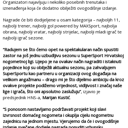
Organizatori najavljuju i nekoliko posebnih trenutaka i
iznenađenja koja će dodatno obilježiti ovogodišnje izdanje.
Nagrade će biti dodijeljene u osam kategorija – najboljih 11,
najbolji trener, najbolji gol powered by MAXSport, najbolja
obrana, najbolji vratar, najbolji strijelac, najbolji mladi igrač te
najbolji igrač sezone.
“Radujem se što ćemo opet na spektakularan način spustiti
zastor na još jednu uzbudljivu sezonu u SuperSport Hrvatskoj
nogometnoj ligi. Lijepo je na ovakav način nagraditi i istaknuti
pojedince koji su obilježili aktualnu sezonu, pa zahvaljujem
SuperSportu kao partneru u organizaciji ovog događaja na
velikom angažmanu – drago mi je što dijelimo ambiciju da kroz
ovakve projekte podižemo vrijednost, vidljivost i značaj naše
lige i igrača, što oni apsolutno zaslužuju”
, izjavio je
predsjednik HNS-a,
Marijan Kustić
.
“S ponosom nastavljamo podržavati projekt koji slavi
izvrsnost domaćeg nogometa i okuplja cijelu nogometnu
zajednicu na jednom mjestu. Vjerujemo da će i ovogodišnje
izdanje svečane dodjele nagrada ponuditi vrhunsku