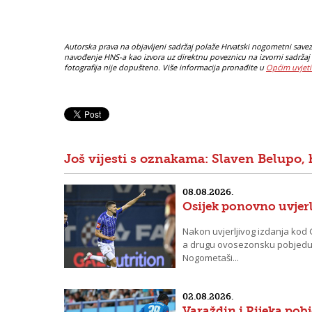
Autorska prava na objavljeni sadržaj polaže Hrvatski nogometni savez. 
navođenje HNS-a kao izvora uz direktnu poveznicu na izvorni sadržaj 
fotografija nije dopušteno. Više informacija pronađite u
Općim uvjeti
Još vijesti s oznakama: Slaven Belupo, 
08.08.2026.
Osijek ponovno uvjer
Nakon uvjerljivog izdanja kod Go
a drugu ovosezonsku pobjedu pot
Nogometaši...
02.08.2026.
Varaždin i Rijeka po