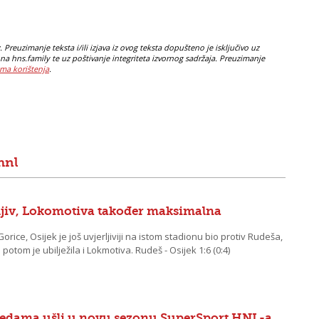
Preuzimanje teksta i/ili izjava iz ovog teksta dopušteno je isključivo uz
na hns.family te uz poštivanje integriteta izvornog sadržaja. Preuzimanje
ma korištenja
.
hnl
ljiv, Lokomotiva također maksimalna
rice, Osijek je još uvjerljiviji na istom stadionu bio protiv Rudeša,
om je ubilježila i Lokmotiva. Rudeš - Osijek 1:6 (0:4)
bjedama ušli u novu sezonu SuperSport HNL-a