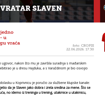
 VRATAR SLAVEN
 jedno
- u
gu vraća
foto: CROPIX
22.06.2026. 17:30
i ugovor, nakon što mu je završila suradnja s mađarskim
itirao je u dresu Hajduka, a s Varaždinom je bio osvojio
 dolasku u Koprivnicu je poručio za službene klupske kanale:
jetio da je Slaven jako dobra i zrela sredina za mene. Što se
ća, no idemo iz treninga u trening, utakmice u utakmicu,