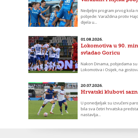
Nedjeljni program prvog kola n
pobjede: Varaždina protiv Hajd
dijela u...
01.08.2026.
Lokomotiva u 90. minu
svladao Goricu
Nakon Dinama, pobjedama su u
Lokomotiva i Osijek, na gostovan
Odlična utakmica...
20.07.2026.
Hrvatski klubovi saz
U ponedjeljak su izvučeni paro
bila sva četiri hrvatska preds
nastavlja...