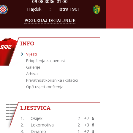
09.08.2026. 21:00
:
Hajduk
Istra 1961
POGLEDAJ DETALJNIJE
INFO
Vijesti
Priopćenja za javnost
Galerije
Arhiva
Privatnost korisnika i kolačići
Opći uvjeti korištenja
LJESTVICA
1.
Osijek
2
+7
6
2.
Lokomotiva
2
+3
6
3.
Dinamo
1
+2
3